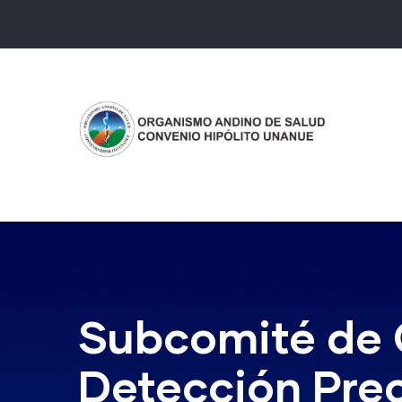
Pasar
al
contenido
principal
Subcomité de 
Detección Prec