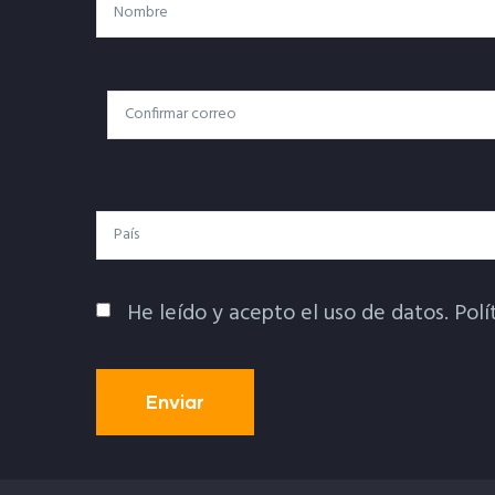
Nombre
Correo
Correo Electrónico
Electrónico
País
He leído y acepto el uso de datos.
Polí
Política De Privacidad