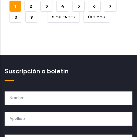
PÁGINA
1
PAGE
2
PAGE
3
PAGE
4
PAGE
5
PAGE
6
PAGE
7
…
ACTUAL
PAGE
8
PAGE
9
SIGUIENTE
SIGUIENTE ›
ÚLTIMA
ÚLTIMO »
PÁGINA
PÁGINA
Suscripción a boletín
Nombre
Apellido