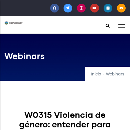
Pasar
al
contenido
principal
Webinars
Inicio
-
Webinars
W0315 Violencia de
género: entender para