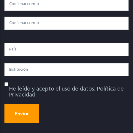
Correo
Correo Electrónico
Electrónico
Confirmar Correo
País
Institución
He leído y acepto el uso de datos.
Política de
Política De Privacidad
Privacidad.