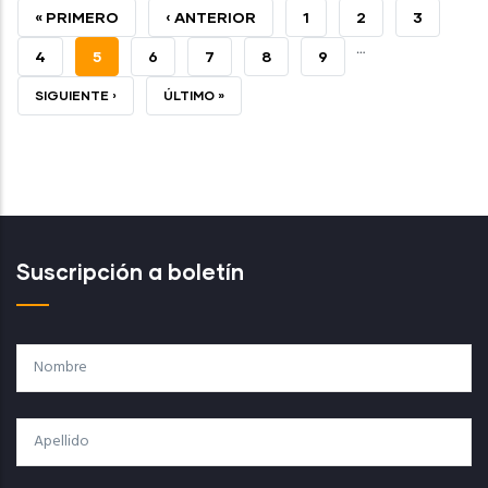
PRIMERA
« PRIMERO
PÁGINA
‹ ANTERIOR
PAGE
1
PAGE
2
PAGE
3
…
PÁGINA
ANTERIOR
PAGE
4
PÁGINA
5
PAGE
6
PAGE
7
PAGE
8
PAGE
9
ACTUAL
SIGUIENTE
SIGUIENTE ›
ÚLTIMA
ÚLTIMO »
PÁGINA
PÁGINA
Suscripción a boletín
Nombre
Apellido