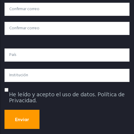
Correo
Correo Electrónico
Electrónico
Confirmar Correo
País
Institución
He leído y acepto el uso de datos.
Política de
Política De Privacidad
Privacidad.