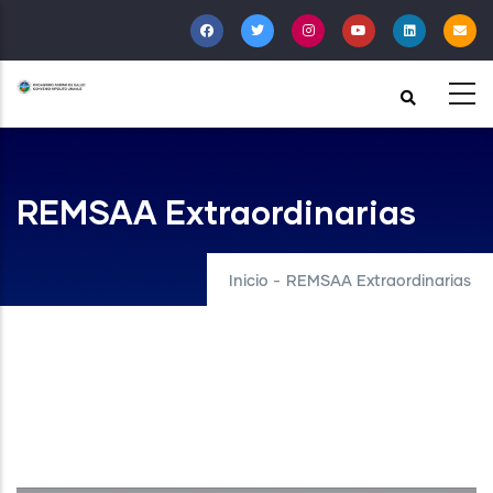
Pasar
al
contenido
principal
REMSAA Extraordinarias
Inicio
-
REMSAA Extraordinarias