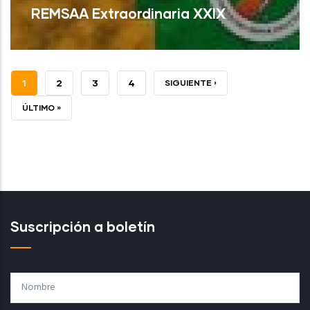
REMSAA Extraordinaria XXIX
PÁGINA
1
PAGE
2
PAGE
3
PAGE
4
SIGUIENTE
SIGUIENTE ›
Read More
ACTUAL
PÁGINA
ÚLTIMA
ÚLTIMO »
PÁGINA
Suscripción a boletín
Nombre