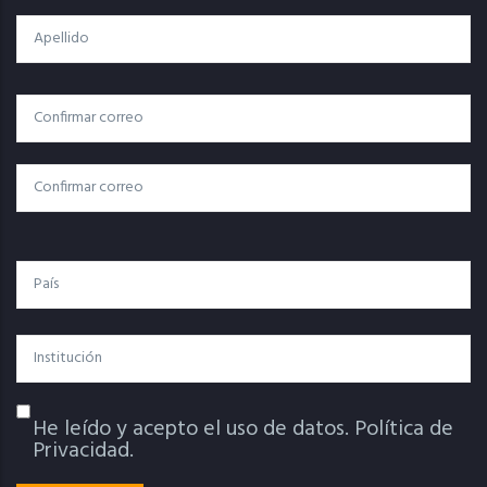
Apellido
Correo
Correo Electrónico
Electrónico
Confirmar Correo
País
Institución
He leído y acepto el uso de datos.
Política de
Política De Privacidad
Privacidad.