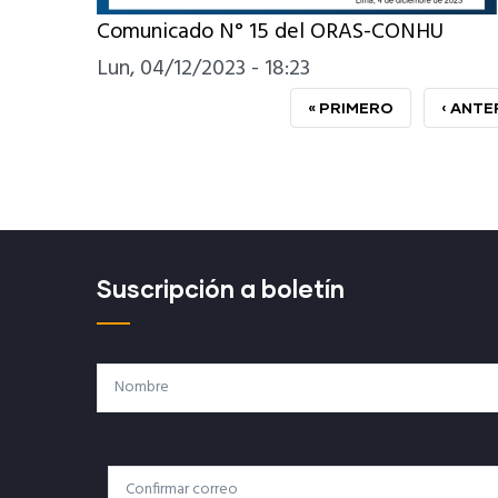
Comunicado N° 15 del ORAS-CONHU
Lun, 04/12/2023 - 18:23
PRIMERA
« PRIMERO
PÁGIN
‹ ANTE
PÁGINA
ANTER
Suscripción a boletín
Nombre
Correo
Correo Electrónico