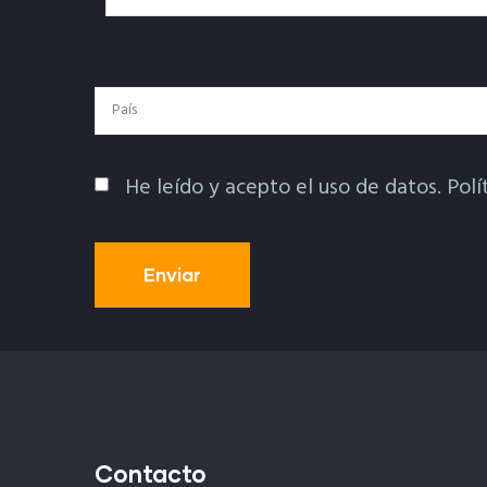
Electrónico
País
He leído y acepto el uso de datos.
Polí
Política De Privacidad
Contacto