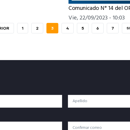
Comunicado N° 14 del 
Vie, 22/09/2023 - 10:03
A
RIOR
PAGE
1
PAGE
2
PÁGINA
3
PAGE
4
PAGE
5
PAGE
6
PAGE
7
S
S
IOR
ACTUAL
P
Apellido
Confirmar Correo