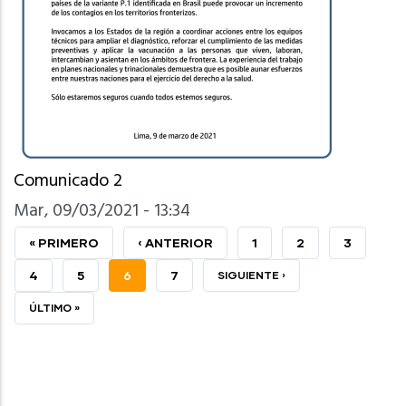
Comunicado 2
Mar, 09/03/2021 - 13:34
PRIMERA
« PRIMERO
PÁGINA
‹ ANTERIOR
PAGE
1
PAGE
2
PAGE
3
PÁGINA
ANTERIOR
PAGE
4
PAGE
5
PÁGINA
6
PAGE
7
SIGUIENTE
SIGUIENTE ›
ACTUAL
PÁGINA
ÚLTIMA
ÚLTIMO »
PÁGINA