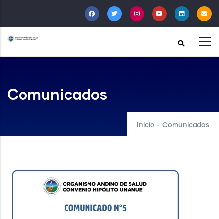
Pasar
al
contenido
principal
Comunicados
Inicio
-
Comunicados