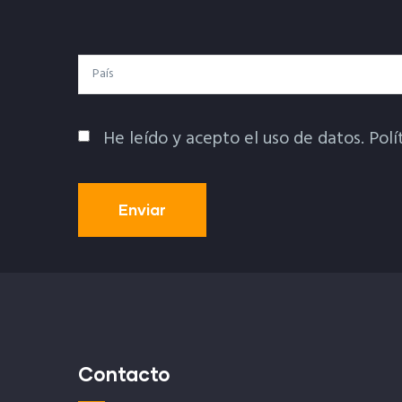
Electrónico
País
He leído y acepto el uso de datos.
Polí
Política De Privacidad
Contacto