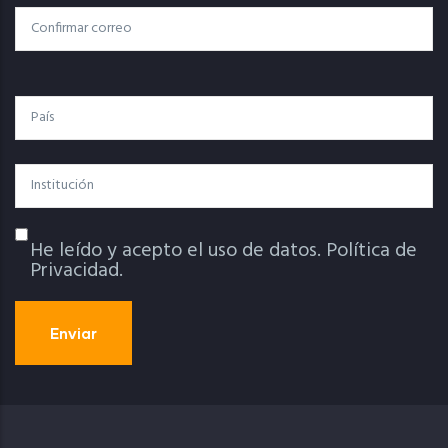
Electrónico
Confirmar Correo
País
Institución
He leído y acepto el uso de datos.
Política de
Política De Privacidad
Privacidad.