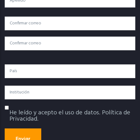
Correo
Correo Electrónico
Electrónico
Confirmar Correo
País
Institución
He leído y acepto el uso de datos.
Política de
Política De Privacidad
Privacidad.