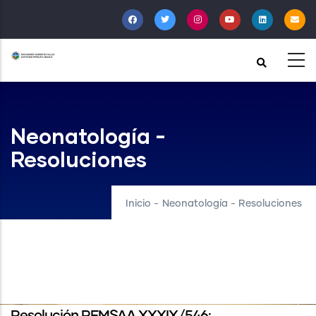
Pasar
al
contenido
principal
Neonatología -
Resoluciones
Inicio
-
Neonatología - Resoluciones