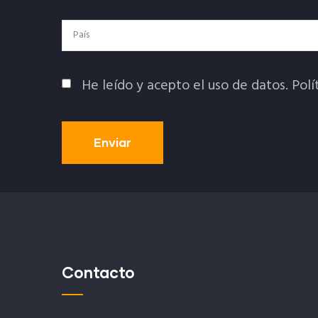
País
He leído y acepto el uso de datos.
Polí
Política De Privacidad
Contacto