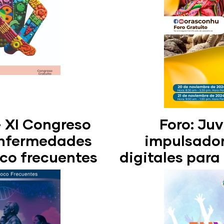
 - XI Congreso
Foro: Ju
Enfermedades
impulsador
oco frecuentes
digitales para 