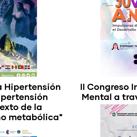
a Hipertensión
II Congreso 
ipertensión
Mental a tra
texto de la
no metabólica"