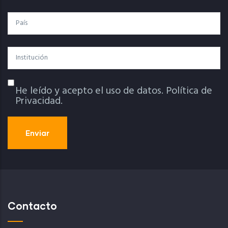
País
Institución
He leído y acepto el uso de datos.
Política de
Política De Privacidad
Privacidad.
Contacto