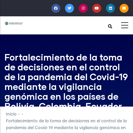
Pasar
al
contenido
principal
Fortalecimiento de la toma
de decisiones en el control
de la pandemia del Covid-19
mediante la vigilancia
genómica en los países de
Bolivia, Colombia, Ecuador
y Perú
Inicio
-
-
Fortalecimiento de la toma de decisiones en el control de la
pandemia del Covid-19 mediante la vigilancia genómica en