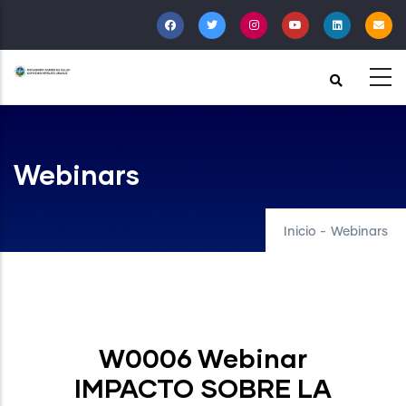
Pasar
al
contenido
principal
Webinars
Inicio
-
Webinars
W0006 Webinar
IMPACTO SOBRE LA