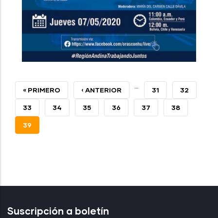
…
PRIMERA
« PRIMERO
PÁGINA
‹ ANTERIOR
PAGE
31
PAGE
32
PÁGINA
ANTERIOR
PAGE
33
PAGE
34
PAGE
35
PAGE
36
PAGE
37
PAGE
38
PÁGINA
39
ACTUAL
Suscripción a boletín