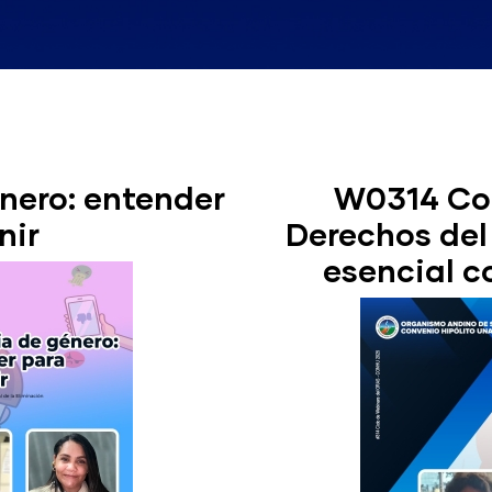
nero: entender
W0314 Con
nir
Derechos del
esencial c