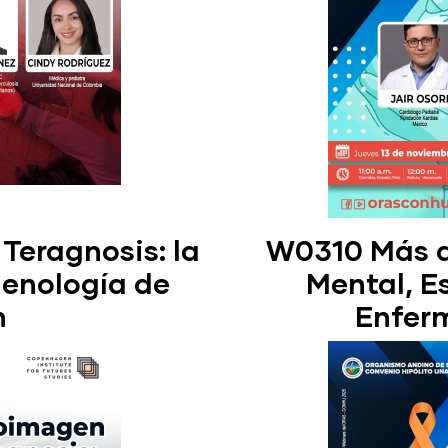
Teragnosis: la
W0310 Más al
genología de
Mental, Es
n
Enfer