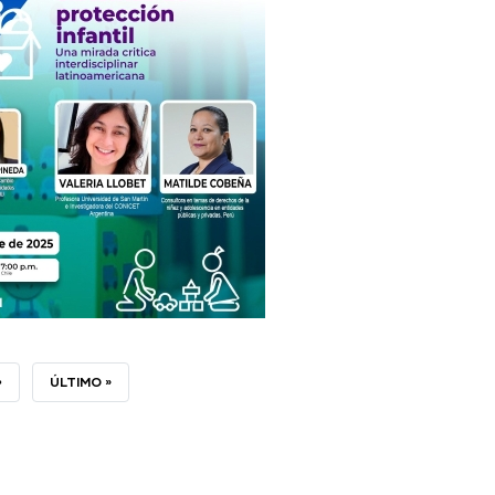
›
ÚLTIMA
ÚLTIMO »
PÁGINA