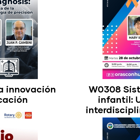
la innovación
W0308 Sist
cación
infantil:
interdiscip