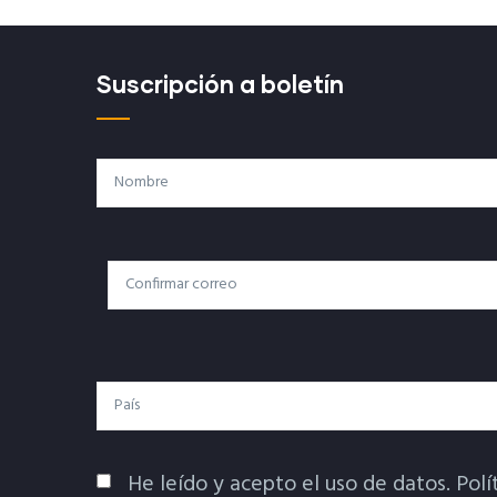
Suscripción a boletín
Nombre
Correo
Correo Electrónico
Electrónico
País
He leído y acepto el uso de datos.
Polí
Política De Privacidad