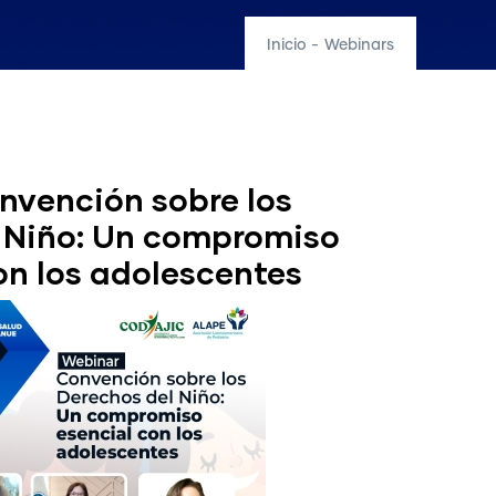
Inicio
-
Webinars
vención sobre los
 Niño: Un compromiso
on los adolescentes