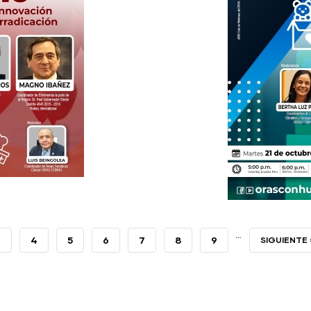
…
PAGE
3
PAGE
4
PAGE
5
PAGE
6
PAGE
7
PAGE
8
PAGE
9
SIGUIENTE
SIGUIENTE 
PÁGINA