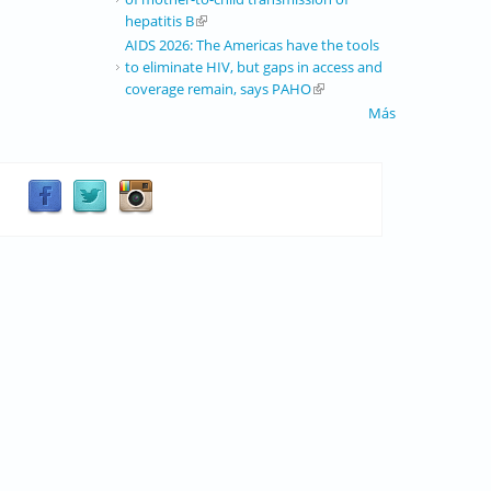
hepatitis B
(link is external)
AIDS 2026: The Americas have the tools
to eliminate HIV, but gaps in access and
coverage remain, says PAHO
(link is external)
Más