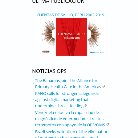
ÚLTMA PUBLICACIÓN
CUENTAS DE SALUD, PERÚ 2002-2019
NOTICIAS OPS
The Bahamas joins the Alliance for
Primary Health Care in the Americas
(link is external)
PAHO calls for stronger safeguards
against digital marketing that
undermines breastfeeding
(link is external)
Venezuela refuerza la capacidad de
diagnóstico de enfermedades tras los
terremotos con apoyo de la OPS/OMS
(link is external)
Brazil seeks validation of the elimination
of mother-to-child transmission of