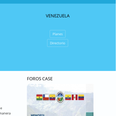
VENEZUELA
Planes
Directorio
FOROS CASE
de
 manera