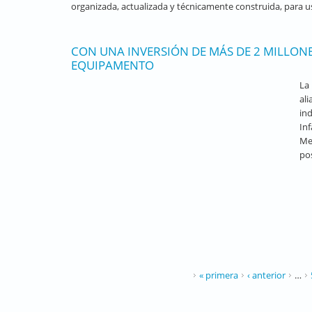
organizada, actualizada y técnicamente construida, para us
CON UNA INVERSIÓN DE MÁS DE 2 MILLONE
EQUIPAMENTO
La
al
ind
In
Me
po
PÁGINAS
« primera
‹ anterior
…