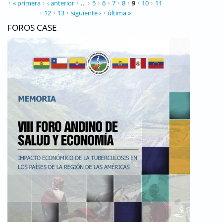
PÁGINAS
« primera
‹ anterior
…
5
6
7
8
9
10
11
12
13
siguiente ›
última »
FOROS CASE