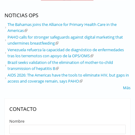
NOTICIAS OPS
The Bahamas joins the Alliance for Primary Health Care in the
Americas
(link is external)
PAHO calls for stronger safeguards against digital marketing that
undermines breastfeeding
(link is external)
Venezuela refuerza la capacidad de diagnóstico de enfermedades
tras los terremotos con apoyo de la OPS/OMS
(link is external)
Brazil seeks validation of the elimination of mother-to-child
transmission of hepatitis B
(link is external)
AIDS 2026: The Americas have the tools to eliminate HIV, but gaps in
access and coverage remain, says PAHO
(link is external)
Más
CONTACTO
Nombre