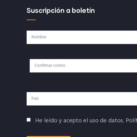
Suscripción a boletín
Nombre
Correo
Correo Electrónico
Electrónico
País
He leído y acepto el uso de datos.
Polí
Política De Privacidad