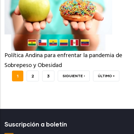
Política Andina para enfrentar la pandemia de
Sobrepeso y Obesidad
PÁGINA
1
PAGE
2
PAGE
3
SIGUIENTE
SIGUIENTE ›
ÚLTIMA
ÚLTIMO »
ACTUAL
PÁGINA
PÁGINA
Suscripción a boletín