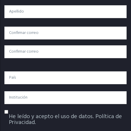
Apellido
Correo
Correo Electrónico
Electrónico
Confirmar Correo
País
Institución
He leído y acepto el uso de datos.
Política de
Política De Privacidad
Privacidad.