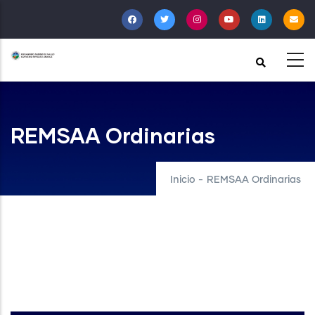
Pasar
al
contenido
principal
REMSAA Ordinarias
Inicio
-
REMSAA Ordinarias