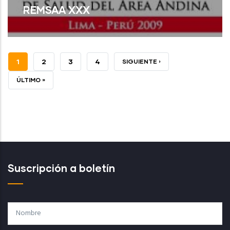
REMSAA XXX
PÁGINA
1
PAGE
2
PAGE
3
PAGE
4
SIGUIENTE
SIGUIENTE ›
Read More
ACTUAL
PÁGINA
ÚLTIMA
ÚLTIMO »
PÁGINA
Suscripción a boletín
Nombre