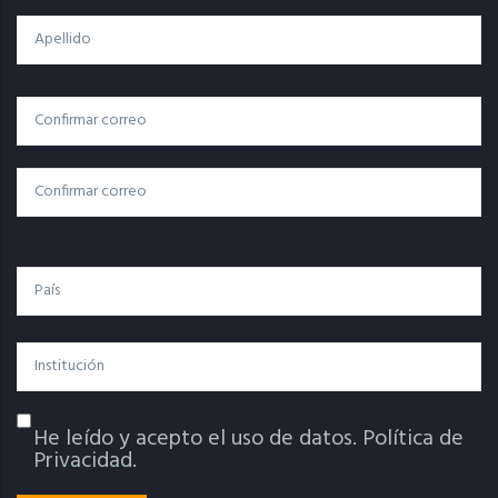
Apellido
Correo
Correo Electrónico
Electrónico
Confirmar Correo
País
Institución
He leído y acepto el uso de datos.
Política de
Política De Privacidad
Privacidad.