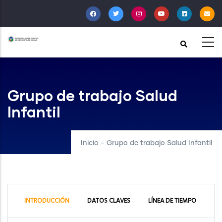
Pasar
al
contenido
principal
Grupo de trabajo Salud
Infantil
Inicio
-
Grupo de trabajo Salud Infantil
INTRODUCCIÓN
DATOS CLAVES
LÍNEA DE TIEMPO