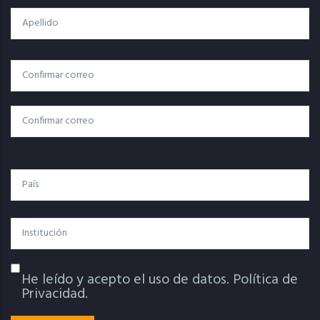
Apellido
Correo
Correo Electrónico
Electrónico
Confirmar Correo
País
Institución
He leído y acepto el uso de datos.
Política de
Política De Privacidad
Privacidad.