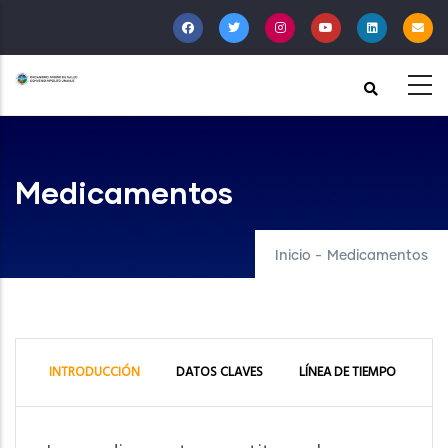
Pasar
al
contenido
principal
Medicamentos
Inicio
-
Medicamentos
INTRODUCCIÓN
DATOS CLAVES
LÍNEA DE TIEMPO