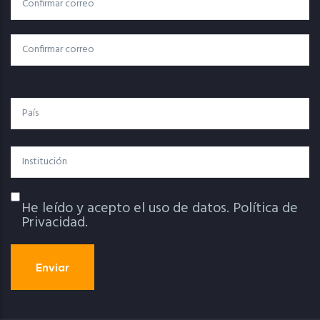
Correo Electrónico
Electrónico
Confirmar Correo
País
Institución
He leído y acepto el uso de datos.
Política de
Política De Privacidad
Privacidad.