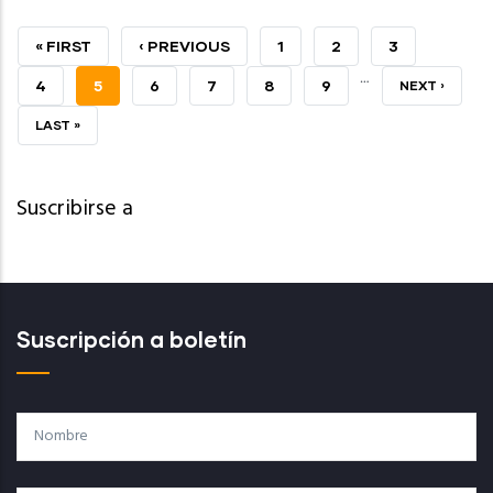
PRIMERA
« FIRST
PÁGINA
‹ PREVIOUS
PAGE
1
PAGE
2
PAGE
3
…
PÁGINA
ANTERIOR
PAGE
4
PÁGINA
5
PAGE
6
PAGE
7
PAGE
8
PAGE
9
SIGUIENTE
NEXT ›
ACTUAL
PÁGINA
ÚLTIMA
LAST »
PÁGINA
Suscribirse a
Suscripción a boletín
Nombre