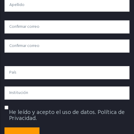
Apellido
Correo
Correo Electrónico
Electrónico
Confirmar Correo
País
Institución
He leído y acepto el uso de datos.
Política de
Política De Privacidad
Privacidad.