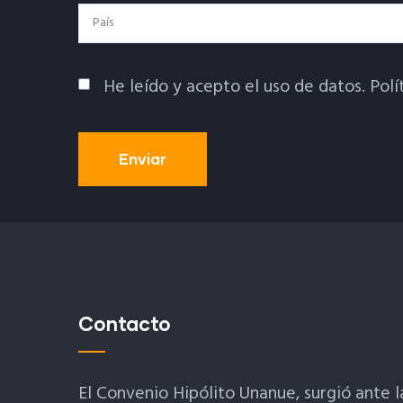
País
He leído y acepto el uso de datos.
Polí
Política De Privacidad
Contacto
El Convenio Hipólito Unanue, surgió ante l