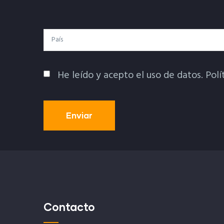
Electrónico
País
He leído y acepto el uso de datos.
Polí
Política De Privacidad
Contacto