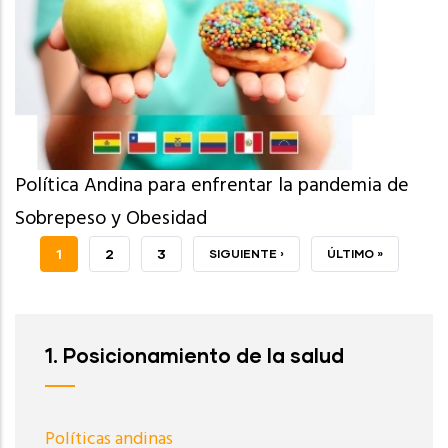
Política Andina para enfrentar la pandemia de
Sobrepeso y Obesidad
PÁGINA
1
PAGE
2
PAGE
3
SIGUIENTE
SIGUIENTE ›
ÚLTIMA
ÚLTIMO »
ACTUAL
PÁGINA
PÁGINA
1. Posicionamiento de la salud
Políticas andinas