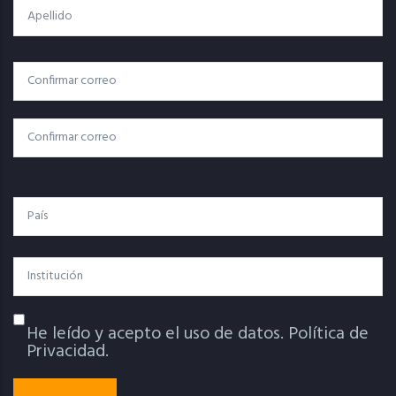
Apellido
Correo
Correo Electrónico
Electrónico
Confirmar Correo
País
Institución
He leído y acepto el uso de datos.
Política de
Política De Privacidad
Privacidad.