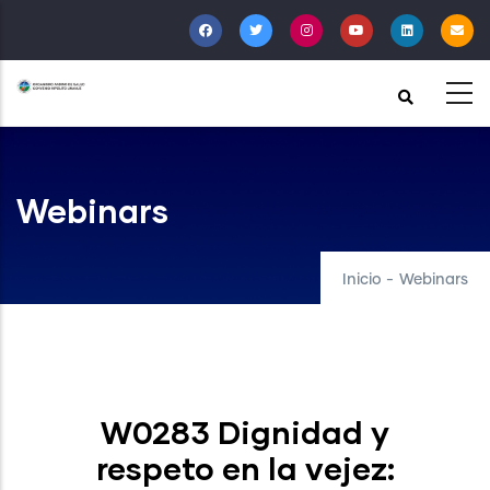
Pasar
al
contenido
principal
Webinars
Inicio
-
Webinars
W0283 Dignidad y
respeto en la vejez: