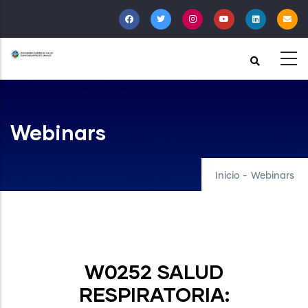
Pasar
al
contenido
principal
Webinars
Inicio
-
Webinars
W0252 SALUD
RESPIRATORIA: