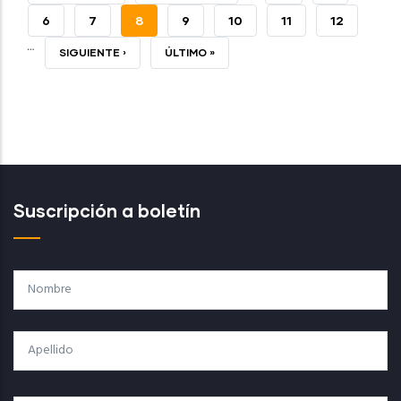
PÁGINA
ANTERIOR
PAGE
6
PAGE
7
PÁGINA
8
PAGE
9
PAGE
10
PAGE
11
PAGE
12
…
ACTUAL
SIGUIENTE
SIGUIENTE ›
ÚLTIMA
ÚLTIMO »
PÁGINA
PÁGINA
Suscripción a boletín
Nombre
Apellido