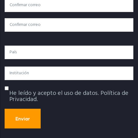
Correo
Correo Electrónico
Electrónico
Confirmar Correo
País
Institución
He leído y acepto el uso de datos.
Política de
Política De Privacidad
Privacidad.