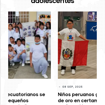
adolescentes
-
J
mo
c
M
-
08 SEP, 2025
Niños peruanos ganan medallas
de oro en certamen internacional