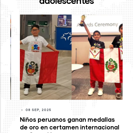
adolescentes
-
J
mo
c
M
-
08 SEP, 2025
Niños peruanos ganan medallas
de oro en certamen internacional