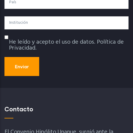
País
Institución
He leído y acepto el uso de datos.
Política de
Política De Privacidad
Privacidad.
Contacto
El Convenio Hipólito Unanue, surgió ante la