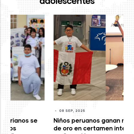
adolescentes
-
J
mo
c
M
-
08 SEP, 2025
Niños peruanos ganan medallas
de oro en certamen internacional