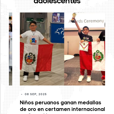
adolescentes
-
J
mo
c
M
-
08 SEP, 2025
Niños peruanos ganan medallas
de oro en certamen internacional