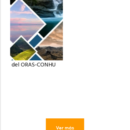
Boletín NotiSalud Andinas N° 104 Oct-
Nov-Dic 2025
Ver más