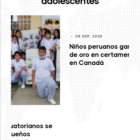
adolescentes
-
J
mo
c
M
-
08 SEP, 2025
Niños peruanos ganan medallas
de oro en certamen internacional