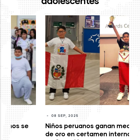
adolescentes
-
J
mo
c
M
-
08 SEP, 2025
Niños peruanos ganan medallas
de oro en certamen internacional