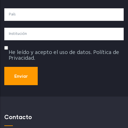
País
Institución
He leído y acepto el uso de datos.
Política de
Política De Privacidad
Privacidad.
Contacto