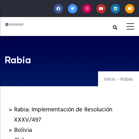
Pasar
al
contenido
principal
Rabia
Inicio
-
Rabia
Rabia: Implementación de Resolución
XXXV/497
Bolivia