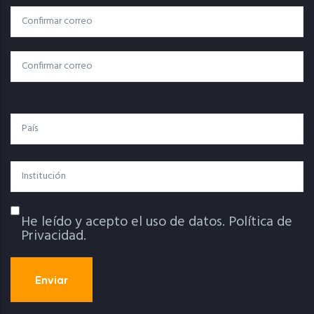
Correo
Correo Electrónico
Electrónico
Confirmar Correo
País
Institución
He leído y acepto el uso de datos.
Política de
Política De Privacidad
Privacidad.